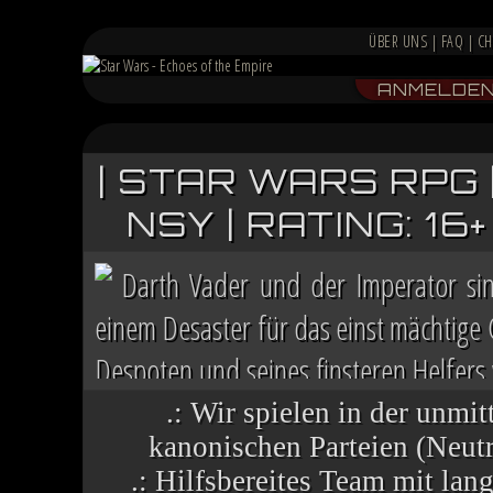
ÜBER UNS
|
FAQ
|
CH
ANMELDE
| STAR WARS RPG 
NSY | RATING: 1
Darth Vader und der Imperator si
einem Desaster für das einst mächtige
Despoten und seines finsteren Helfers v
Chaos herrscht auf vielen Welten, die 
.: Wir spielen in der unmit
kanonischen Parteien (Neutra
.: Hilfsbereites Team mit la