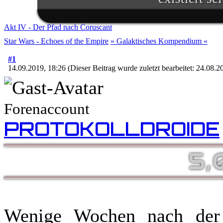
Im Lichte ihres Sieges ruft d
aus. Zahlreiche aufständis
Akt IV - Der Pfad nach Coruscant
Gelegenheit und schließen s
Star Wars - Echoes of the Empire
» Galaktisches Kompendium «
an. Während Luke Skywalker
#1
14.09.2019, 18:26
(Dieser Beitrag wurde zuletzt bearbeitet: 24.08.
Machtbegabte für einen kom
schmiedet die republikanis
weitere Allianzen, damit sie in
Forenaccount
Regierung in der Galaxis übe
PROTOKOLLDROIDE
5,
Doch das bröckelnde Imperiu
sich zahlreiche Truppenverb
die imperialen Würdenträge
Vorgehen stritten, übernimm
Wenige Wochen nach der 
blutiger Entschlossenheit di