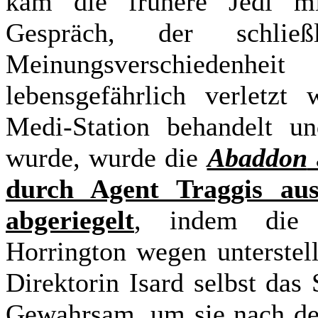
kam die frühere Jedi mi
Gespräch, der schlie
Meinungsverschiedenh
lebensgefährlich verletz
Medi-Station behandelt un
wurde, wurde die
Abaddon
durch Agent Traggis au
abgeriegelt
, indem die 
Horrington wegen unterstell
Direktorin Isard selbst das 
Gewahrsam, um sie nach de