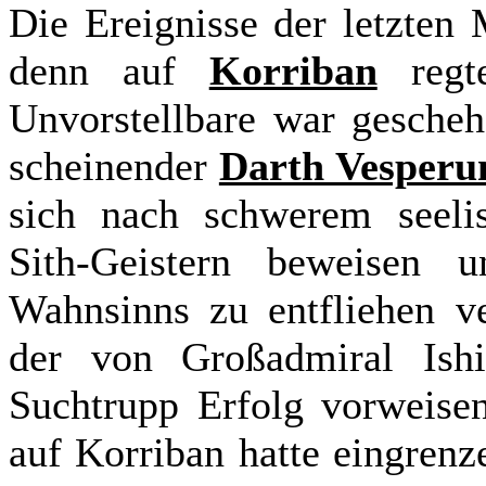
von Millionen von Planeten aus
Die Ereignisse der letzten 
denn auf
Korriban
regte
Unvorstellbare war gescheh
scheinender
Darth Vesper
sich nach schwerem seeli
Sith-Geistern beweisen
Wahnsinns zu entfliehen ve
der von Großadmiral Ishi
Suchtrupp Erfolg vorweisen
auf Korriban hatte eingren