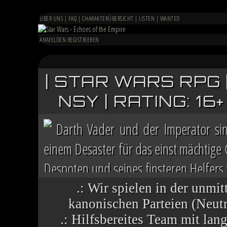
ÜBER UNS
|
FAQ
|
CHARAKTERÜBERSICHT
|
LISTEN
|
WANTED
ANMELDEN
REGISTRIEREN
| STAR WARS RPG 
NSY | RATING: 1
Darth Vader und der Imperator si
einem Desaster für das einst mächtige
Despoten und seines finsteren Helfers v
Chaos herrscht auf vielen Welten, die 
.: Wir spielen in der unmit
kanonischen Parteien (Neutra
.: Hilfsbereites Team mit la