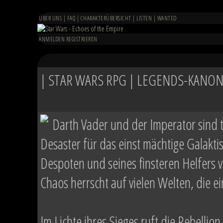
ÜBER UNS
|
FAQ
|
CHARAKTERÜBERSICHT
|
LISTEN
|
WANTED
ANMELDEN
REGISTRIEREN
| STAR WARS RPG | LEGENDS-KANON 
Darth Vader und der Imperator sind 
Desaster für das einst mächtige Galakt
Despoten und seines finsteren Helfers ve
Chaos herrscht auf vielen Welten, die 
Im Lichte ihres Sieges ruft die Rebellion