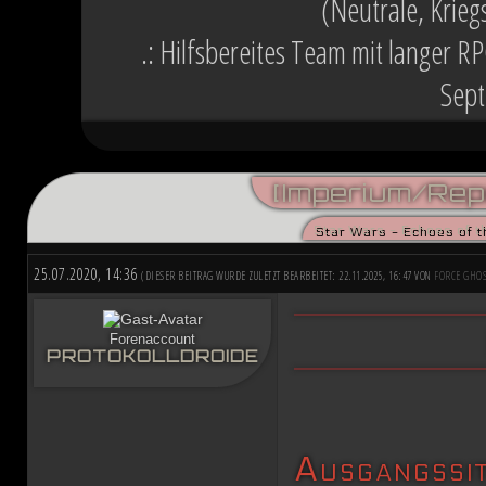
(Neutrale, Krieg
.: Hilfsbereites Team mit langer R
Sept
[Imperium/Repu
Star Wars - Echoes of t
25.07.2020, 14:36
(DIESER BEITRAG WURDE ZULETZT BEARBEITET: 22.11.2025, 16:47 VON
FORCE GHOS
Forenaccount
PROTOKOLLDROIDE
Ausgangssi