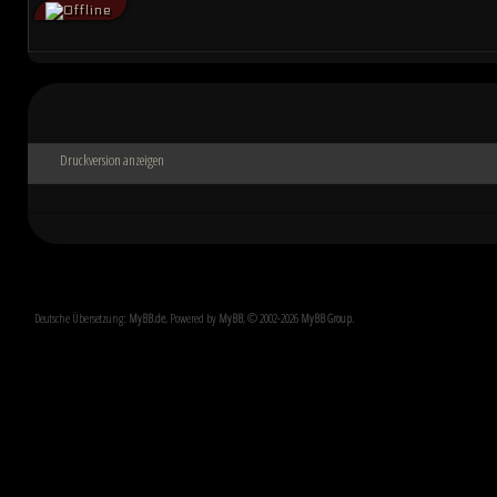
Druckversion anzeigen
Deutsche Übersetzung:
MyBB.de
, Powered by
MyBB
, © 2002-2026
MyBB Group
.