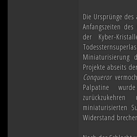
Die Ursprünge des
Anfangszeiten des
der Kyber-Krista
Todessternsuper
Miniaturisierung 
Projekte abseits de
Conqueror
vermocht
Palpatine wurde
zurückzukehren 
miniaturisierten S
Widerstand breche