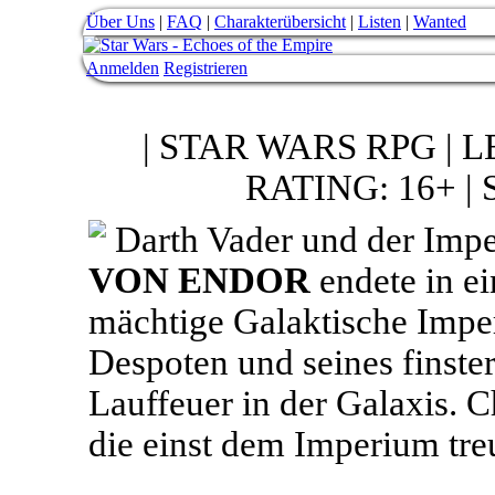
Über Uns
|
FAQ
|
Charakterübersicht
|
Listen
|
Wanted
Anmelden
Registrieren
| STAR WARS RPG | L
RATING: 16+ 
Darth Vader und der Impe
VON ENDOR
endete in ei
mächtige Galaktische Impe
Despoten und seines finster
Lauffeuer in der Galaxis. C
die einst dem Imperium tre