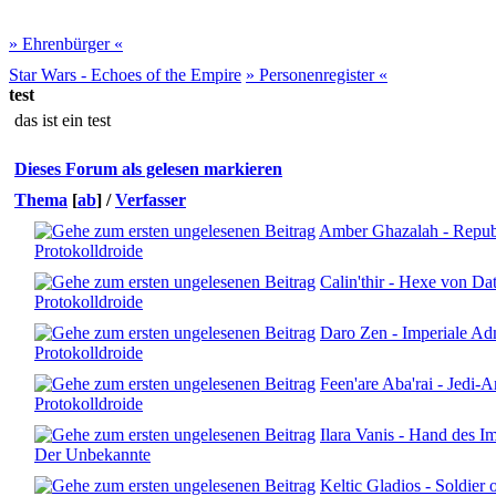
» Ehrenbürger «
Star Wars - Echoes of the Empire
» Personenregister «
test
das ist ein test
Dieses Forum als gelesen markieren
Thema
[
ab
]
/
Verfasser
Amber Ghazalah - Republ
Protokolldroide
Calin'thir - Hexe von Da
Protokolldroide
Daro Zen - Imperiale Ad
Protokolldroide
Feen'are Aba'rai - Jedi-
Protokolldroide
Ilara Vanis - Hand des Im
Der Unbekannte
Keltic Gladios - Soldier 