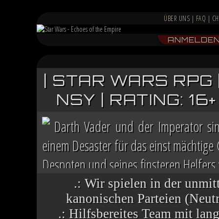
ÜBER UNS
|
FAQ
|
CH
ANMELDE
| STAR WARS RPG 
NSY | RATING: 1
Darth Vader und der Imperator si
einem Desaster für das einst mächtige
Despoten und seines finsteren Helfers v
Chaos herrscht auf vielen Welten, die 
.: Wir spielen in der unmit
kanonischen Parteien (Neutra
.: Hilfsbereites Team mit la