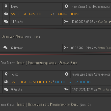
Naboo
private Szene & feste Postreihenfolge
&
WEDGE ANTILLES
CARA DUNE
11 Beiträge
10.02.2022, 03:03 von
Cara Dune
Orbit von Naboo
(Seiten:
1
2
3
4
)
37 Beiträge
08.02.2021, 21:45 von
Mytria Shan
Theed | Flottenhauptquartier - Ackbars Büro
Szene Beendet
Naboo
private Szene & feste Postreihenfolge
&
WEDGE ANTILLES
NEUE REPUBLIK
9 Beiträge
02.01.2021, 17:25 von
Wedge Antil
Theed | Ratskammer des Provisorischen Rates
Szene Beendet
(Seiten:
1
2
)