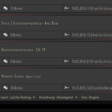
21 Beiträge
19.05.2014, 17:41 von
Der Unbekan
Theed | Flottenhauptquartier - Avus Büro
0 Beiträge
31.03.2014, 13:24 von
Der Unbekan
Kriegsgefangenenlager - ISL 19
0 Beiträge
15.02.2014, 01:41 von
Neue Republ
Heavenly Sunset
(Seiten:
1
2
3
4
)
36 Beiträge
15.12.2013, 14:25 von Dion Bresk