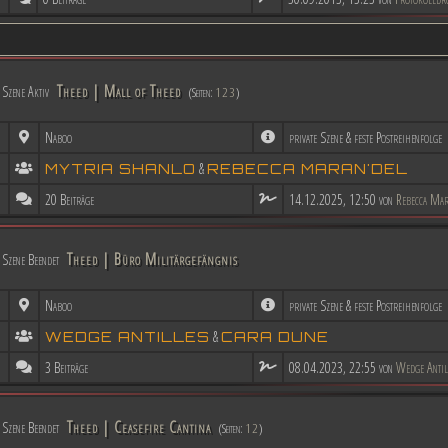
Theed | Mall of Theed
Szene Aktiv
(Seiten:
1
2
3
)
Naboo
private Szene & feste Postreihenfolge
&
MYTRIA SHANLO
REBECCA MARAN'DEL
20 Beiträge
14.12.2025, 12:50 von
Rebecca Mar
Theed | Büro Militärgefängnis
Szene Beendet
Naboo
private Szene & feste Postreihenfolge
&
WEDGE ANTILLES
CARA DUNE
3 Beiträge
08.04.2023, 22:55 von
Wedge Antil
Theed | Ceasefire Cantina
Szene Beendet
(Seiten:
1
2
)