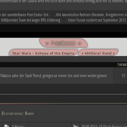
 Vorherrschaft in der Galaxis wird erst noch fallen und niemand vermag auch nur zu erahnen, w
in der unmittelbaren Post-Endor-Zeit :. .: Alle kanonischen Parteien (Neutrale, Kriegsherren) si
: Hilfsbereites Team mit langer RPG-Erfahrung :. .: Unser Forum existiert seit September 2013 
» Naboo «
Star Wars - Echoes of the Empire
» Mittlerer Rand «
THEM
uf Naboo nahe der Stadt Theed, gelegen an einem See und einer weiten grünen
13
Beschreibung: Naboo
0 Beiträge
30.09.2013, 13:23 von
Protokolldr