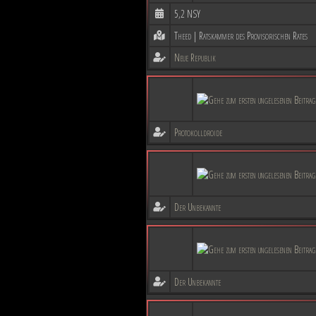
5,2 NSY
Theed | Ratskammer des Provisorischen Rates
Neue Republik
Protokolldroide
Der Unbekannte
Der Unbekannte