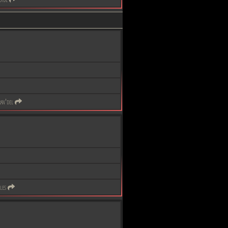
an'del
les