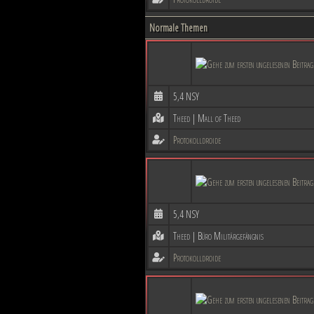
Normale Themen
5,4 NSY
Theed | Mall of Theed
Protokolldroide
5,4 NSY
Theed | Büro Militärgefängnis
Protokolldroide