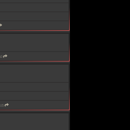
lo
les