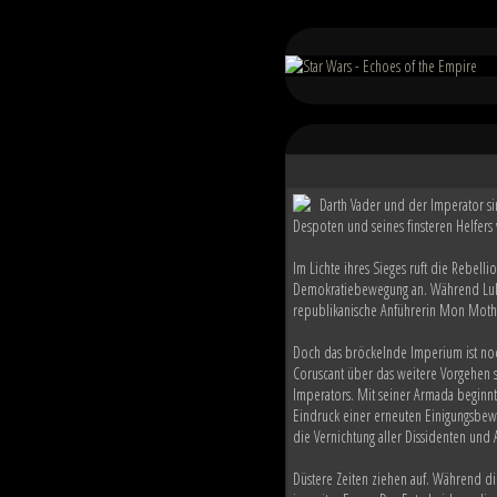
Darth Vader und der Imperator si
Despoten und seines finsteren Helfers 
Im Lichte ihres Sieges ruft die Rebelli
Demokratiebewegung an. Während Luke
republikanische Anführerin Mon Mothma
Doch das bröckelnde Imperium ist no
Coruscant über das weitere Vorgehen s
Imperators. Mit seiner Armada beginn
Eindruck einer erneuten Einigungsbewe
die Vernichtung aller Dissidenten und 
Düstere Zeiten ziehen auf. Während d