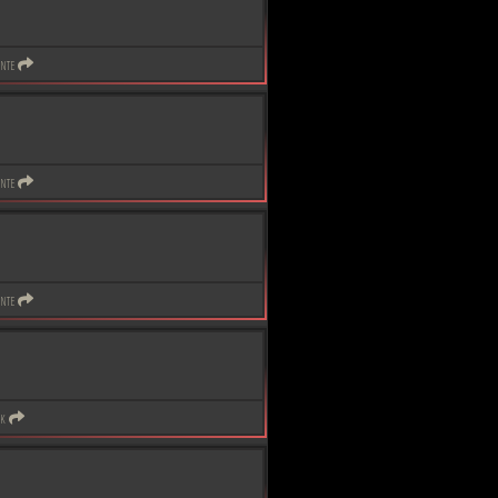
nte
nte
nte
ik