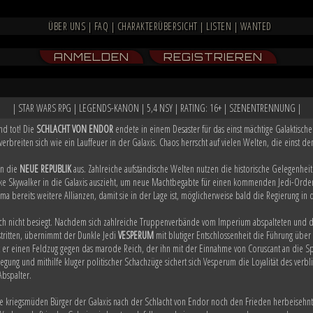
ÜBER UNS
|
FAQ
|
CHARAKTERÜBERSICHT
|
LISTEN
|
WANTED
ANMELDEN
REGISTRIEREN
| STAR WARS RPG | LEGENDS-KANON | 5,4 NSY | RATING: 16+ | SZENENTRENNUNG |
nd tot! Die
SCHLACHT VON ENDOR
endete in einem Desaster für das einst mächtige Galaktisc
verbreiten sich wie ein Lauffeuer in der Galaxis. Chaos herrscht auf vielen Welten, die einst
on die
NEUE REPUBLIK
aus. Zahlreiche aufständische Welten nutzen die historische Gelegenheit
 Skywalker in die Galaxis auszieht, um neue Machtbegabte für einen kommenden Jedi-Orden 
 bereits weitere Allianzen, damit sie in der Lage ist, möglicherweise bald die Regierung i
ch nicht besiegt. Nachdem sich zahlreiche Truppenverbände vom Imperium abspalteten und d
tritten, übernimmt der Dunkle Jedi
VESPERUM
mit blutiger Entschlossenheit die Führung übe
t er einen Feldzug gegen das marode Reich, der ihn mit der Einnahme von Coruscant an die S
gung und mithilfe kluger politischer Schachzüge sichert sich Vesperum die Loyalität des ve
Abspalter.
ie kriegsmüden Bürger der Galaxis nach der Schlacht von Endor noch den Frieden herbeisehn