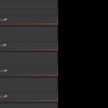
ker
lo
nte
nte