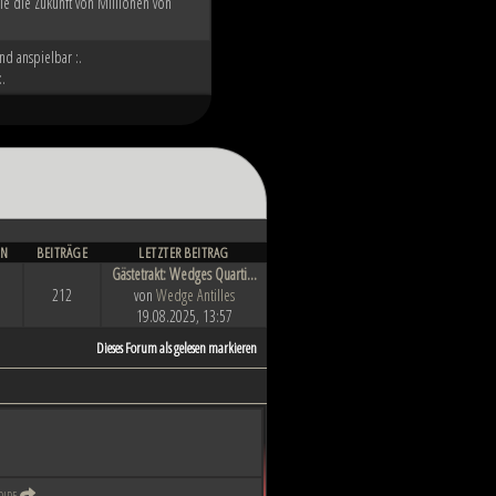
ie die Zukunft von Millionen von
nd anspielbar :.
:.
EN
BEITRÄGE
LETZTER BEITRAG
Gästetrakt: Wedges Quarti...
212
von
Wedge Antilles
19.08.2025, 13:57
Dieses Forum als gelesen markieren
oide