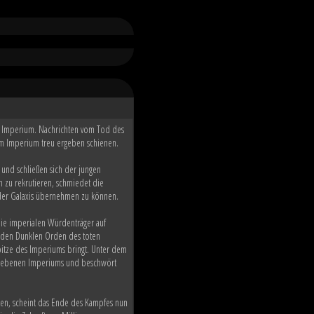
he Imperium. Nachrichten vom Tod des
 dem Imperium treu ergeben schienen.
 und schließen sich der jungen
zu rekrutieren, schmiedet die
n der Galaxis übernehmen zu können.
ie imperialen Würdenträger auf
r den Dunklen Orden des toten
pitze des Imperiums bringt. Unter dem
rbliebenen Imperiums und beschwört
ten, scheint das Ende des Kampfes nun