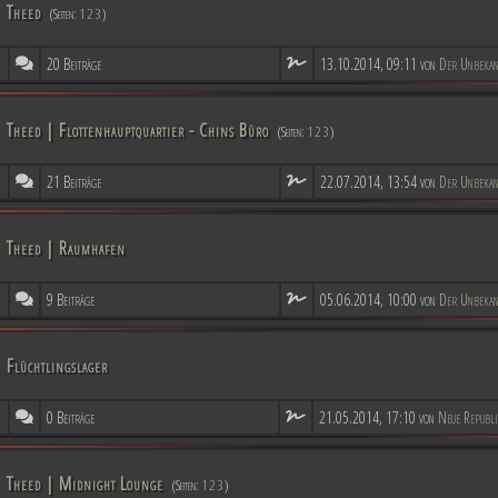
Theed
(Seiten:
1
2
3
)
20 Beiträge
13.10.2014, 09:11 von
Der Unbekan
Theed | Flottenhauptquartier - Chins Büro
(Seiten:
1
2
3
)
21 Beiträge
22.07.2014, 13:54 von
Der Unbekan
Theed | Raumhafen
9 Beiträge
05.06.2014, 10:00 von
Der Unbekan
Flüchtlingslager
0 Beiträge
21.05.2014, 17:10 von
Neue Republ
Theed | Midnight Lounge
(Seiten:
1
2
3
)