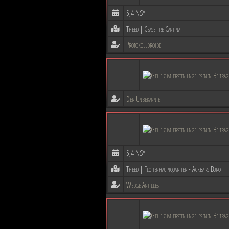
5,4 NSY
Theed | Ceasefire Cantina
Protokolldroide
Der Unbekannte
5,4 NSY
Theed | Flottenhauptquartier - Ackbars Büro
Wedge Antilles