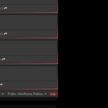
nte
nte
ik