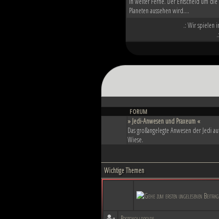
in weiter Ferne. Der Entscheid um die
Planeten aussehen wird....
.: Wir spielen 
.
FORUM
» Jedi-Anwesen und Praxeum «
Das großangelegte Anwesen der Jedi a
Wiese.
Wichtige Themen
Protokolldroide