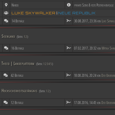
Naboo
private Szene & feste Postreihenfolge
&
LUKE SKYWALKER
NEUE REPUBLIK
14 Beiträge
30.08.2017, 23:36 von
Luke Skywal
Seenland
(Seiten:
1
2
)
16 Beiträge
07.02.2017, 20:32 von
Mytria Shan
Theed | Landeplattform
(Seiten:
1
2
3
4
5
)
42 Beiträge
18.08.2016, 20:24 von
Der Unbekan
Hochsicherheitsgefängnis
(Seiten:
1
2
)
12 Beiträge
17.08.2016, 14:45 von
Der Unbekan