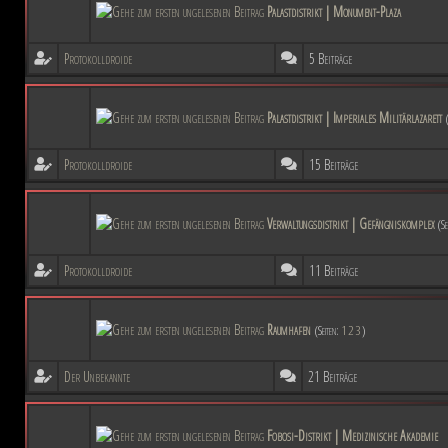
Palastdistrikt | Monument-Plaza
Protokolldroide
5 Beiträge
Palastdistrikt | Imperiales Militärlazarett
Protokolldroide
15 Beiträge
Verwaltungsdistrikt | Gefängniskomplex
(Se
Protokolldroide
11 Beiträge
Raumhafen
(Seiten:
1
2
3
)
Der Unbekannte
21 Beiträge
Fobosi-Distrikt | Medizinische Akademie