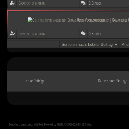
Galaktisches Imperium
2 Beiträge
Uscru-Vergnügungsdistrikt | Galaktisches
Galaktisches Imperium
0 Beiträge
Neue Beiträge
Keine neuen Beiträge
Deutsche Übersetzung:
MyBB.de
, Powered by
MyBB
, © 2002-2026
MyBB Group
.