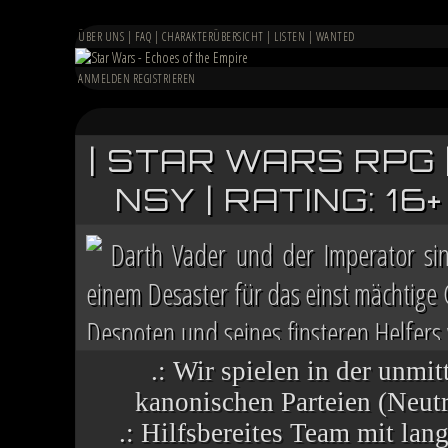
ÜBER UNS
|
FAQ
|
CHARAKTERÜBERSICHT
|
LISTEN
|
WANTED
ANMELDEN
REGISTRIEREN
| STAR WARS RPG 
NSY | RATING: 1
Darth Vader und der Imperator si
einem Desaster für das einst mächtige
Despoten und seines finsteren Helfers v
Chaos herrscht auf vielen Welten, die 
.: Wir spielen in der unmit
kanonischen Parteien (Neutra
.: Hilfsbereites Team mit la