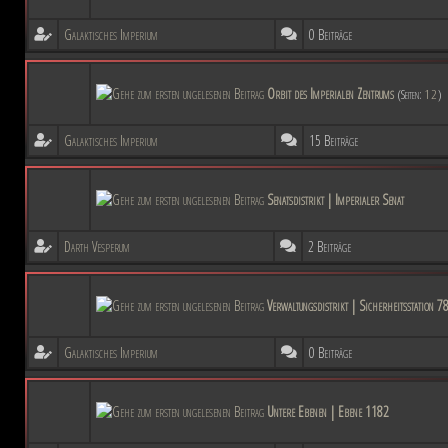
Galaktisches Imperium
0 Beiträge
Orbit des Imperialen Zentrums
(Seiten:
1
2
)
Galaktisches Imperium
15 Beiträge
Senatsdistrikt | Imperialer Senat
Darth Vesperum
2 Beiträge
Verwaltungsdistrikt | Sicherheitsstation 
Galaktisches Imperium
0 Beiträge
Untere Ebenen | Ebene 1182