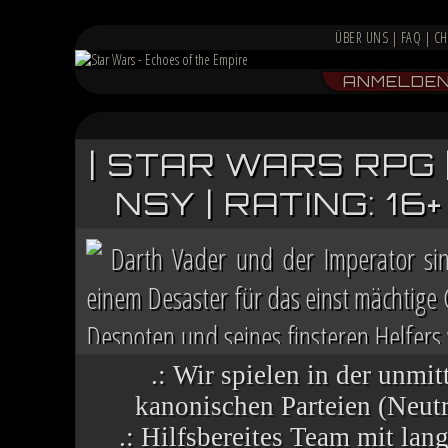
ÜBER UNS
|
FAQ
|
CH
ANMELDE
| STAR WARS RPG 
NSY | RATING: 1
Darth Vader und der Imperator si
einem Desaster für das einst mächtige
Despoten und seines finsteren Helfers v
Chaos herrscht auf vielen Welten, die 
.: Wir spielen in der unmit
kanonischen Parteien (Neutra
.: Hilfsbereites Team mit la