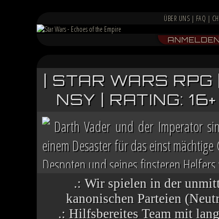
ÜBER UNS
|
FAQ
|
CH
ANMELDE
| STAR WARS RPG 
NSY | RATING: 1
Darth Vader und der Imperator si
einem Desaster für das einst mächtige
Despoten und seines finsteren Helfers v
Chaos herrscht auf vielen Welten, die 
.: Wir spielen in der unmit
kanonischen Parteien (Neutra
.: Hilfsbereites Team mit la