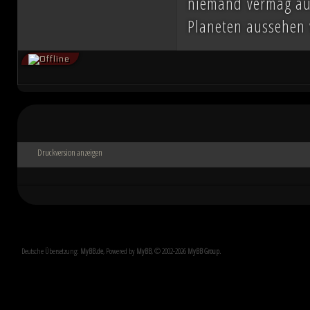
niemand vermag auc
Planeten aussehen w
Druckversion anzeigen
Deutsche Übersetzung:
MyBB.de
, Powered by
MyBB
, © 2002-2026
MyBB Group
.