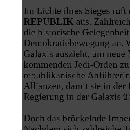
Im Lichte ihres Sieges ruft
REPUBLIK
aus. Zahlreic
die historische Gelegenheit
Demokratiebewegung an. W
Galaxis auszieht, um neue 
kommenden Jedi-Orden zu r
republikanische Anführeri
Allianzen, damit sie in der
Regierung in der Galaxis 
Doch das bröckelnde Imperi
Nachdem sich zahlreiche 