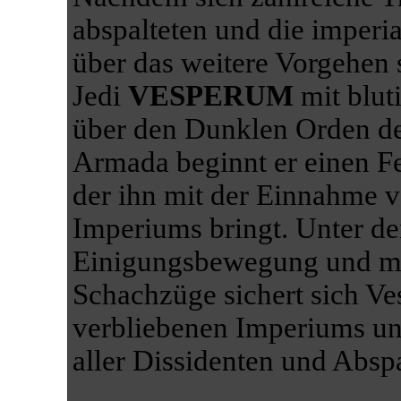
abspalteten und die imperi
über das weitere Vorgehen 
Jedi
VESPERUM
mit blut
über den Dunklen Orden des
Armada beginnt er einen F
der ihn mit der Einnahme v
Imperiums bringt. Unter d
Einigungsbewegung und mith
Schachzüge sichert sich Ve
verbliebenen Imperiums un
aller Dissidenten und Abspa