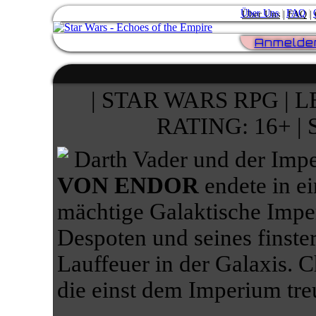
Über Uns
|
FAQ
|
Anmelde
| STAR WARS RPG | L
RATING: 16+ 
Darth Vader und der Impe
VON ENDOR
endete in ei
mächtige Galaktische Impe
Despoten und seines finster
Lauffeuer in der Galaxis. C
die einst dem Imperium tre