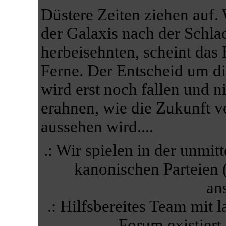
Düstere Zeiten ziehen auf
der Galaxis nach der Schla
herbeisehnten, scheint das
Ferne. Der Entscheid um di
wird erst noch fallen und 
erahnen, wie die Zukunft v
aussehen wird....
.: Wir spielen in der unmit
kanonischen Parteien 
ans
.: Hilfsbereites Team mit
Forum existiert