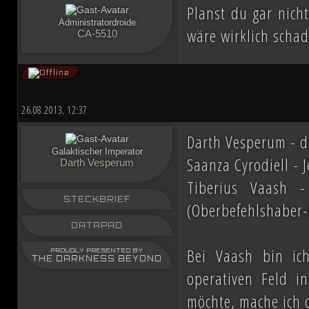
Planst du gar nich
Administratordroide
wäre wirklich schad
CA-5510
26.08.2013, 12:37
Darth Vesperum - d
Galaktischer Imperator
Saanza Cyrodiell - 
Darth Vesperum
Tiberius Vaash -
STECKBRIEF
(Oberbefehlshaber-F
DATAPAD
Bei Vaash bin ic
PROUDLY PRESENTED BY
THE DARKNESS BEYOND
operativen Feld i
möchte, mache ich 