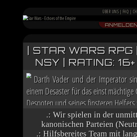
ÜBER UNS
|
FAQ
|
CH
ANMELDE
| STAR WARS RPG 
NSY | RATING: 1
Darth Vader und der Imperator si
einem Desaster für das einst mächtige
Despoten und seines finsteren Helfers v
Chaos herrscht auf vielen Welten, die 
.: Wir spielen in der unmit
kanonischen Parteien (Neutra
.: Hilfsbereites Team mit la