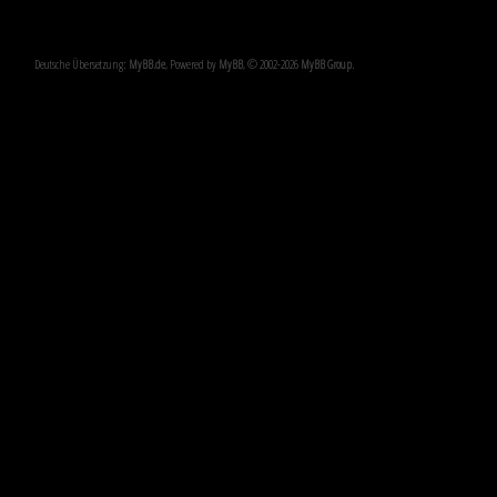
Deutsche Übersetzung:
MyBB.de
, Powered by
MyBB
, © 2002-2026
MyBB Group
.