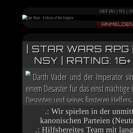
ÜBER UNS
|
FAQ
|
CH
ANMELDE
| STAR WARS RPG 
NSY | RATING: 1
Darth Vader und der Imperator si
einem Desaster für das einst mächtige
Despoten und seines finsteren Helfers v
Chaos herrscht auf vielen Welten, die 
.: Wir spielen in der unmit
kanonischen Parteien (Neutra
.: Hilfsbereites Team mit la